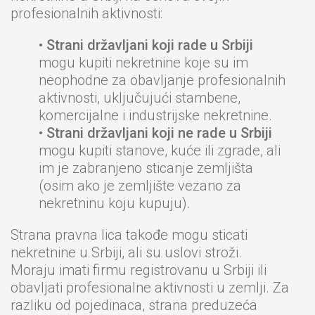
profesionalnih aktivnosti:
•
Strani državljani koji rade u Srbiji
mogu kupiti nekretnine koje su im
neophodne za obavljanje profesionalnih
aktivnosti, uključujući stambene,
komercijalne i industrijske nekretnine.
•
Strani državljani koji ne rade u Srbiji
mogu kupiti stanove, kuće ili zgrade, ali
im je zabranjeno sticanje zemljišta
(osim ako je zemljište vezano za
nekretninu koju kupuju).
Strana pravna lica takođe mogu sticati
nekretnine u Srbiji, ali su uslovi stroži.
Moraju imati firmu registrovanu u Srbiji ili
obavljati profesionalne aktivnosti u zemlji. Za
razliku od pojedinaca, strana preduzeća