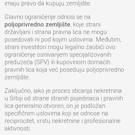
imaju pravo da kupuju zemljište.
Glavno ograničenje odnosi se na
poljoprivredno zemljište
, koje strani
državljani i strana pravna lica ne mogu
posedovati ni pod kojim uslovima. Međutim,
strani investitori mogu legalno zaobići ovo
ograničenje osnivanjem specijalizovanih
preduzeća (SPV) ili kupovinom domaćih
pravnih lica koja već poseduju poljoprivredno
zemljište.
Zaključno, iako je proces sticanja nekretnina
u Srbiji od strane stranih pojedinaca i pravnih
lica generalno otvoren, on je podložan
specifičnim uslovima koji se odnose na
reciprocitet, vrstu nekretnine i profesionalne
aktivnosti.