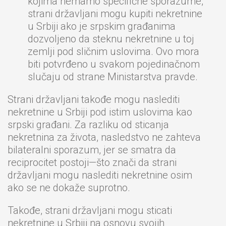
kojima nemamo specifične sporazume,
strani državljani mogu kupiti nekretnine
u Srbiji ako je srpskim građanima
dozvoljeno da steknu nekretnine u toj
zemlji pod sličnim uslovima. Ovo mora
biti potvrđeno u svakom pojedinačnom
slučaju od strane Ministarstva pravde.
Strani državljani takođe mogu naslediti
nekretnine u Srbiji pod istim uslovima kao
srpski građani. Za razliku od sticanja
nekretnina za života, nasledstvo ne zahteva
bilateralni sporazum, jer se smatra da
reciprocitet postoji—što znači da strani
državljani mogu naslediti nekretnine osim
ako se ne dokaže suprotno.
Takođe, strani državljani mogu sticati
nekretnine u Srbiji na osnovu svojih