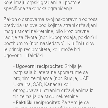
koje imaju srpski građani, ali postoje
specifična zakonska ograničenja.
Zakon o osnovama svojinskopravnih odnosa
predviđa uslove pod kojima strani državljani
mogu sticati nekretnine, bilo kroz pravne
radnje za života (npr. kupoprodaja, poklon) ili
posthumno (npr. nasledstvo). Ključni uslov
je princip reciprociteta, koji može biti
ugovorni ili faktički.
•
Ugovorni reciprocitet:
Srbija je
potpisala bilateralne sporazume sa
brojnim zemljama (npr. Rusija, UAE,
Ukrajina, SAD, Kanada) koji
omogućavaju stranim državljanima iz
tih zemalja da stiču nekretnine.
•
Faktički reciprocitet:
Za zemlje sa