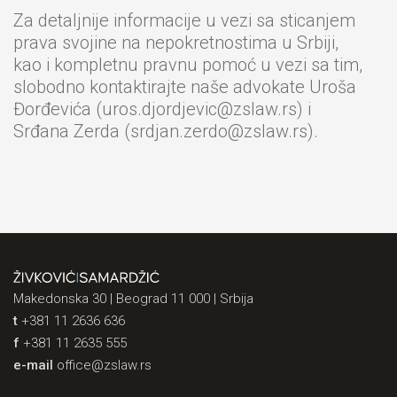
Za detaljnije informacije u vezi sa sticanjem
prava svojine na nepokretnostima u Srbiji,
kao i kompletnu pravnu pomoć u vezi sa tim,
slobodno kontaktirajte naše advokate Uroša
Đorđevića (
uros.djordjevic@zslaw.rs
) i
Srđana Zerda (
srdjan.zerdo@zslaw.rs
).
Makedonska 30 | Beograd 11 000 | Srbija
t
+381 11 2636 636
f
+381 11 2635 555
e-mail
office@zslaw.rs