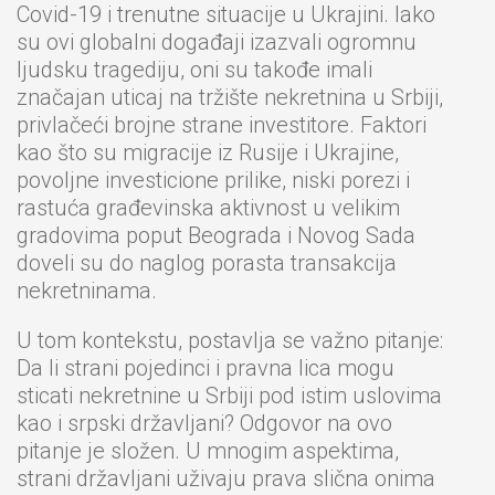
Covid-19 i trenutne situacije u Ukrajini. Iako
su ovi globalni događaji izazvali ogromnu
ljudsku tragediju, oni su takođe imali
značajan uticaj na tržište nekretnina u Srbiji,
privlačeći brojne strane investitore. Faktori
kao što su migracije iz Rusije i Ukrajine,
povoljne investicione prilike, niski porezi i
rastuća građevinska aktivnost u velikim
gradovima poput Beograda i Novog Sada
doveli su do naglog porasta transakcija
nekretninama.
U tom kontekstu, postavlja se važno pitanje:
Da li strani pojedinci i pravna lica mogu
sticati nekretnine u Srbiji pod istim uslovima
kao i srpski državljani? Odgovor na ovo
pitanje je složen. U mnogim aspektima,
strani državljani uživaju prava slična onima