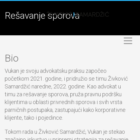
Rešavanje sporova
Bio
Vukan je svoju advokatsku praksu započeo
početkom 2021. godine, i pridružio se timu Živković
Samardžić naredne, 2022. godine. Kao advokat u
timu za rešavanje sporova, pruža pravnu podršku
klijentima u oblasti privrednih sporova i svih vrsta
parničnih postupaka, zastupajući kako korporativne
klijente, tako i pojedince.
Tokom rada u Živković Samardžić, Vukan je stekao
značajno iskustvo u pripremi strategija za rešavanje